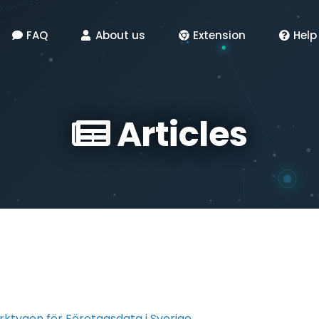
FAQ
About us
Extension
Help
Articles
erktygen för Företagsdata i Sverige