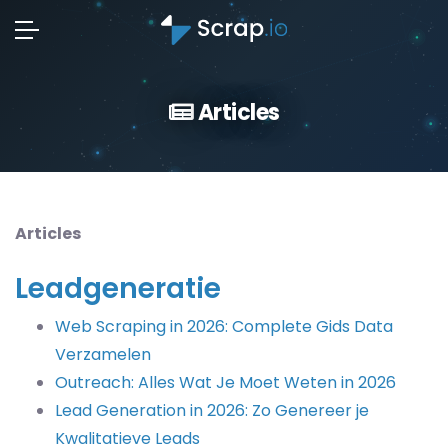
Articles
Articles
Leadgeneratie
Web Scraping in 2026: Complete Gids Data
Verzamelen
Outreach: Alles Wat Je Moet Weten in 2026
Lead Generation in 2026: Zo Genereer je
Kwalitatieve Leads